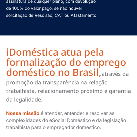
assinatura de qualquer plano, com devolução
de 100% do valor pago, se não houver
solicitação de Rescisão, CAT ou Afastamento.
iDoméstica atua pela
formalização do emprego
doméstico no Brasil,
através da
promoção da transparência na relação
trabalhista, relacionamento próximo e garantia
da legalidade.
Nossa missão
é atender, entender e resolver as
complexidades do eSocial Doméstico e da legislação
trabalhista para o empregador doméstico.