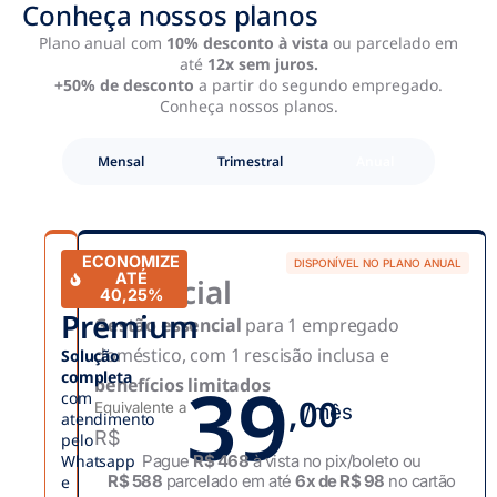
Conheça nossos planos
Plano anual com
10% desconto à vista
ou parcelado em
até
12x sem juros.
+50% de desconto
a partir do segundo empregado.
Conheça nossos planos.
Mensal
Trimestral
Anual
ECONOMIZE
DISPONÍVEL NO PLANO ANUAL
ATÉ
Essencial
40,25%
Premium
Gestão essencial
para 1 empregado
doméstico, com 1 rescisão inclusa e
Solução
39
completa
benefícios limitados
com
,00
Equivalente a
/mês
atendimento
R$
pelo
Whatsapp
Pague
R$ 468
à vista no pix/boleto ou
R$ 588
parcelado em até
6x de R$ 98
no cartão
e