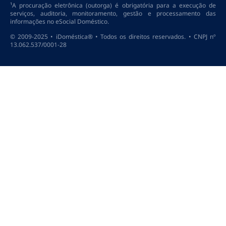
¹A procuração eletrônica (outorga) é obrigatória para a execução de
serviços, auditoria, monitoramento, gestão e processamento das
informações no eSocial Doméstico.
© 2009-2025 • iDoméstica® • Todos os direitos reservados. • CNPJ nº
13.062.537/0001-28