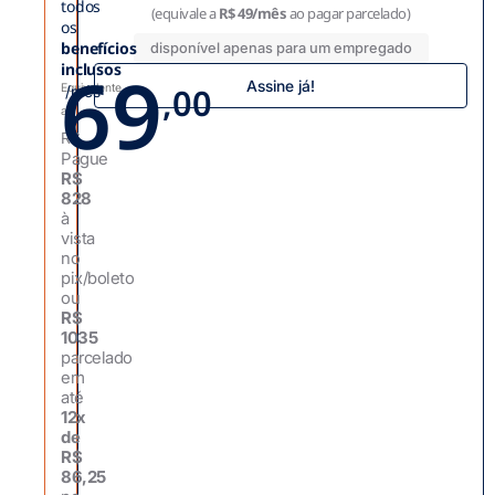
todos
(equivale a
R$ 49/mês
ao pagar parcelado)
os
benefícios
disponível apenas para um empregado
69
inclusos
Assine já!
,00
Equivalente
/mês
a
R$
Pague
R$
828
à
vista
no
pix/boleto
ou
R$
1035
parcelado
em
até
12x
de
R$
86,25