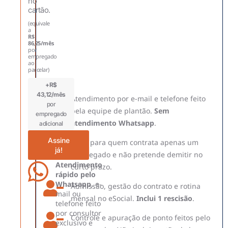
no
cartão.
(equivale
a
R$
86,25
/mês
por
empregado
ao
parcelar)
+R$
43,12/mês
Atendimento por e-mail e telefone feito
por
pela equipe de plantão.
Sem
empregado
atendimento Whatsapp
.
adicional
Assine
Ideal para quem contrata apenas um
já!
empregado e não pretende demitir no
Atendimento
curto prazo.
rápido pelo
Whatsapp
, e-
Admissão, gestão do contrato e rotina
mail ou
mensal no eSocial.
Inclui 1 rescisão
.
telefone feito
por consultor
Controle e apuração de ponto feitos pelo
exclusivo e