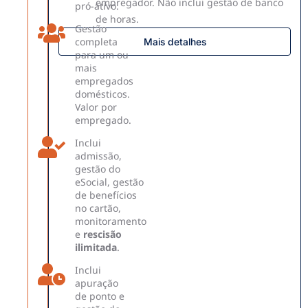
empregador. Não inclui gestão de banco
pró-ativo.
de horas.
Gestão
completa
Mais detalhes
para um ou
mais
empregados
domésticos.
Valor por
empregado.
Inclui
admissão,
gestão do
eSocial, gestão
de benefícios
no cartão,
monitoramento
e
rescisão
ilimitada
.
Inclui
apuração
de ponto e