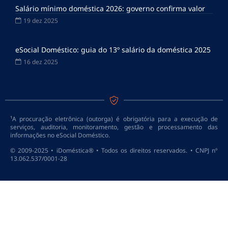
Salário mínimo doméstica 2026: governo confirma valor
19 dez 2025
eSocial Doméstico: guia do 13º salário da doméstica 2025
16 dez 2025
¹A procuração eletrônica (outorga) é obrigatória para a execução de
serviços, auditoria, monitoramento, gestão e processamento das
informações no eSocial Doméstico.
© 2009-2025 • iDoméstica® • Todos os direitos reservados. • CNPJ nº
13.062.537/0001-28