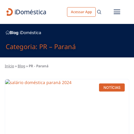
Acessar App
Blog
iDoméstica
Categoria: PR – Paraná
Início
»
Blog
»
PR - Paraná
NOTÍCIAS