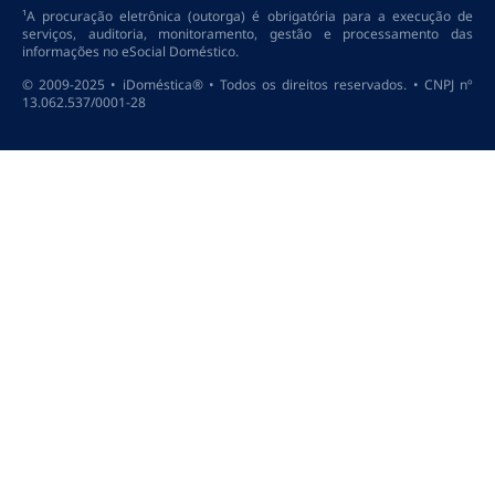
¹A procuração eletrônica (outorga) é obrigatória para a execução de
serviços, auditoria, monitoramento, gestão e processamento das
informações no eSocial Doméstico.
© 2009-2025 • iDoméstica® • Todos os direitos reservados. • CNPJ nº
13.062.537/0001-28