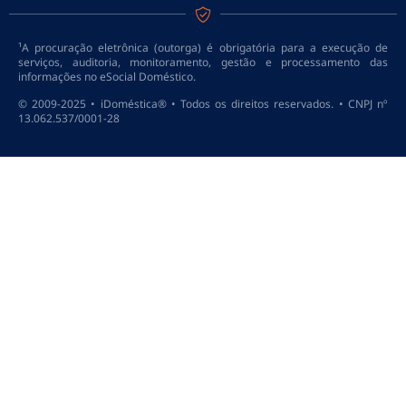
¹A procuração eletrônica (outorga) é obrigatória para a execução de
serviços, auditoria, monitoramento, gestão e processamento das
informações no eSocial Doméstico.
© 2009-2025 • iDoméstica® • Todos os direitos reservados. • CNPJ nº
13.062.537/0001-28