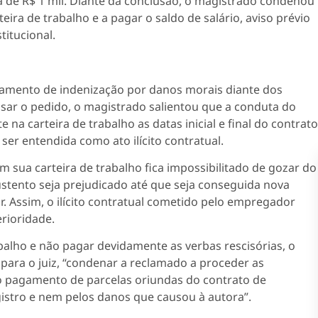
ra de R$ 1 mil. Diante da conclusão, o magistrado condenou
eira de trabalho e a pagar o saldo de salário, aviso prévio
titucional.
amento de indenização por danos morais diante dos
lisar o pedido, o magistrado salientou que a conduta do
na carteira de trabalho as datas inicial e final do contrato
er entendida como ato ilícito contratual.
 sua carteira de trabalho fica impossibilitado de gozar do
tento seja prejudicado até que seja conseguida nova
ir. Assim, o ilícito contratual cometido pelo empregador
rioridade.
abalho e não pagar devidamente as verbas rescisórias, o
ara o juiz, “condenar a reclamado a proceder as
 pagamento de parcelas oriundas do contrato de
gistro e nem pelos danos que causou à autora”.