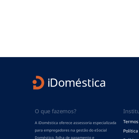
O que fazemos?
Instit
Termos 
A iDoméstica oferece assessoria especializada
para empregadores na gestão do eSocial
Polític
Doméstico, folha de pagamento
e