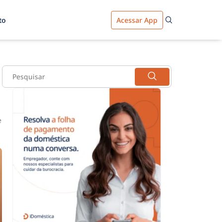
to
Acessar App
l
e