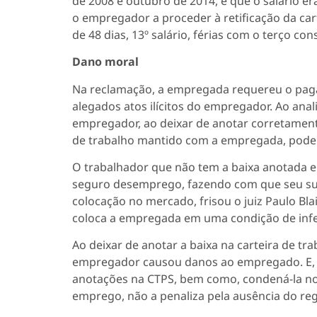
de 2008 e outubro de 2014, e que o salário e
o empregador a proceder à retificação da cart
de 48 dias, 13º salário, férias com o terço cons
Dano moral
Na reclamação, a empregada requereu o pag
alegados atos ilícitos do empregador. Ao ana
empregador, ao deixar de anotar corretamente 
de trabalho mantido com a empregada, pode s
O trabalhador que não tem a baixa anotada em
seguro desemprego, fazendo com que seu sus
colocação no mercado, frisou o juiz Paulo Bla
coloca a empregada em uma condição de infe
Ao deixar de anotar a baixa na carteira de tr
empregador causou danos ao empregado. E, p
anotações na CTPS, bem como, condená-la no
emprego, não a penaliza pela ausência do re