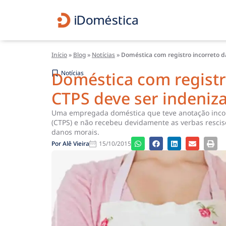
Início
»
Blog
»
Notícias
»
Doméstica com registro incorreto 
Doméstica com registr
Notícias
CTPS deve ser indeniz
Uma empregada doméstica que teve anotação incorr
(CTPS) e não recebeu devidamente as verbas rescis
danos morais.
Por
Alê Vieira
15/10/2015