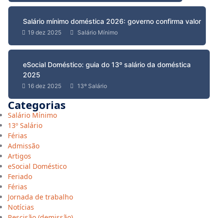
Salário mínimo doméstica 2026: governo confirma valor
19 dez 2025
Salário Mínimo
eSocial Doméstico: guia do 13º salário da doméstica
2025
16 dez 2025
13º Salário
Categorias
Salário Mínimo
13º Salário
Férias
Admissão
Artigos
eSocial Doméstico
Feriado
Férias
Jornada de trabalho
Notícias
Rescisão (demissão)