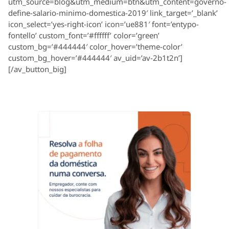
utm_source=blog&utm_medium=btn&utm_content=governo-
define-salario-minimo-domestica-2019′ link_target=’_blank’
icon_select=’yes-right-icon’ icon=’ue881′ font=’entypo-
fontello’ custom_font=’#ffffff’ color=’green’
custom_bg=’#444444′ color_hover=’theme-color’
custom_bg_hover=’#444444′ av_uid=’av-2b1t2n’]
[/av_button_big]