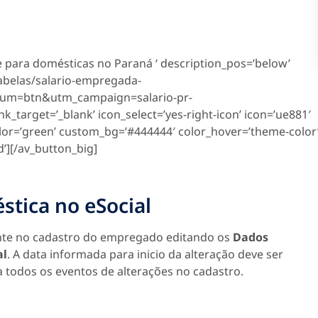
te para domésticas no Paraná ‘ description_pos=’below’
abelas/salario-empregada-
um=btn&utm_campaign=salario-pr-
target=’_blank’ icon_select=’yes-right-icon’ icon=’ue881′
color=’green’ custom_bg=’#444444′ color_hover=’theme-color
’][/av_button_big]
stica no eSocial
mente no cadastro do empregado editando os
Dados
al
. A data informada para inicio da alteração deve ser
a todos os eventos de alterações no cadastro.