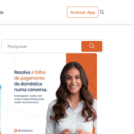
to
Acessar App