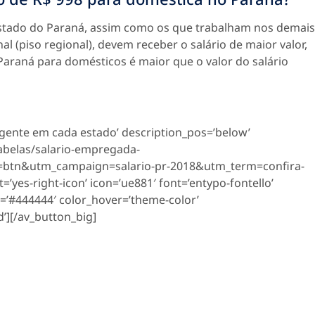
stado do Paraná, assim como os que trabalham nos demais
l (piso regional), devem receber o salário de maior valor,
 Paraná para domésticos é maior que o valor do salário
 vigente em cada estado’ description_pos=’below’
abelas/salario-empregada-
tn&utm_campaign=salario-pr-2018&utm_term=confira-
t=’yes-right-icon’ icon=’ue881′ font=’entypo-fontello’
g=’#444444′ color_hover=’theme-color’
’][/av_button_big]