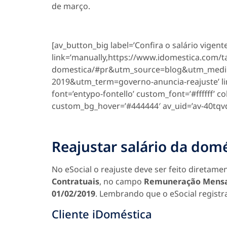
de março.
[av_button_big label=’Confira o salário vigen
link=’manually,https://www.idomestica.com/t
domestica/#pr&utm_source=blog&utm_medi
2019&utm_term=governo-anuncia-reajuste’ link_
font=’entypo-fontello’ custom_font=’#ffffff’ 
custom_bg_hover=’#444444′ av_uid=’av-40tqvd
Reajustar salário da domé
No eSocial o reajuste deve ser feito direta
Contratuais
, no campo
Remuneração Mens
01/02/2019
. Lembrando que o eSocial registr
Cliente iDoméstica