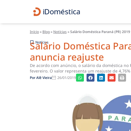
Início
»
Blog
»
Notícias
»
Salário Doméstica Paraná (PR) 2019
Salário Doméstica Par
Notícias
anuncia reajuste
De acordo com anúncio, o salário da doméstica no P
fevereiro. O valor representa um reajuste de 4,76
Por
Alê Vieira
26/01/2019