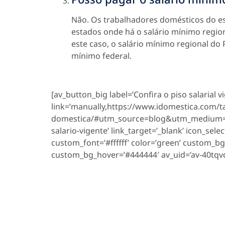
Não. Os trabalhadores domésticos do e
estados onde há o salário mínimo regiona
este caso, o salário mínimo regional do
mínimo federal.
[av_button_big label=’Confira o piso salarial
link=’manually,https://www.idomestica.com/t
domestica/#utm_source=blog&utm_medium=b
salario-vigente’ link_target=’_blank’ icon_selec
custom_font=’#ffffff’ color=’green’ custom_b
custom_bg_hover=’#444444′ av_uid=’av-40tqvd