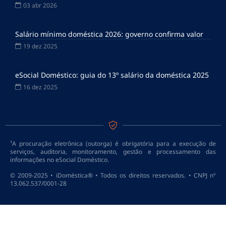
03 abr 2026
Salário mínimo doméstica 2026: governo confirma valor
19 dez 2025
eSocial Doméstico: guia do 13º salário da doméstica 2025
16 dez 2025
¹A procuração eletrônica (outorga) é obrigatória para a execução de
serviços, auditoria, monitoramento, gestão e processamento das
informações no eSocial Doméstico.
© 2009-2025 • iDoméstica® • Todos os direitos reservados. • CNPJ nº
13.062.537/0001-28