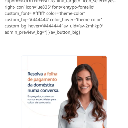
cupom=AUDITFREEBLOG’ link_target=” icon_select=’yes-
right-icon’ icon=’ue835′ font=’entypo-fontello’
custom_font=’#ffffff’ color=’theme-color’
custom_bg=’#444444′ color_hover=’theme-color’
custom_bg_hover=’#444444′ av_uid=’av-2mhkp9′
admin_preview_bg=”][/av_button_big]