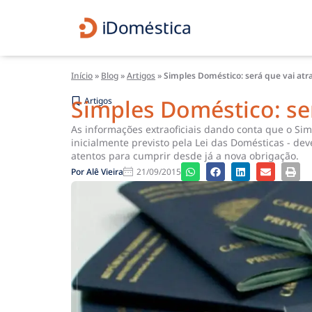
Início
»
Blog
»
Artigos
»
Simples Doméstico: será que vai atr
Simples Doméstico: ser
Artigos
As informações extraoficiais dando conta que o Si
inicialmente previsto pela Lei das Domésticas - d
atentos para cumprir desde já a nova obrigação.
Por
Alê Vieira
21/09/2015