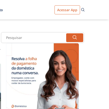
to
Acessar App
r