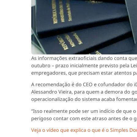
As informações extraoficiais dando conta que
outubro – prazo inicialmente previsto pela Le
empregadores, que precisam estar atentos pa
A recomendação é do CEO e cofundador do iDo
Alessandro Vieira, para quem a demora do go
operacionalização do sistema acaba fomentan
“Isso realmente pode ser um indício de que 
perigoso contar com este atraso antes de o go
Veja o vídeo que explica o que é o Simples D