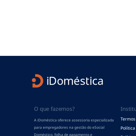
O que fazemos?
Instit
Termos 
A iDoméstica oferece assessoria especializada
para empregadores na gestão do eSocial
Polític
Doméstico, folha de pagamento
e