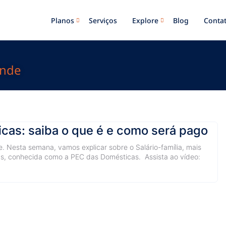
Planos
Serviços
Explore
Blog
Conta
onde
icas: saiba o que é e como será pago
. Nesta semana, vamos explicar sobre o Salário-família, mais
s, conhecida como a PEC das Domésticas. Assista ao vídeo: