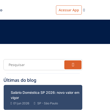
to
Acessar App
Últimas do blog
Salário Doméstica SP 2026: novo valor em
vigor
01 jun 2026
SP - São Paulo