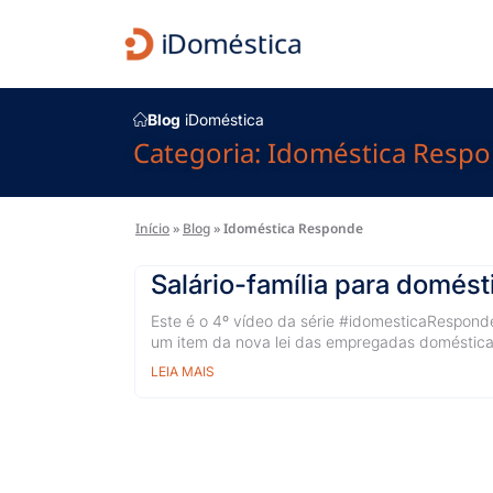
Blog
iDoméstica
Categoria: Idoméstica Resp
Início
»
Blog
»
Idoméstica Responde
Salário-família para domést
Este é o 4º vídeo da série #idomesticaResponde
um item da nova lei das empregadas doméstica
LEIA MAIS