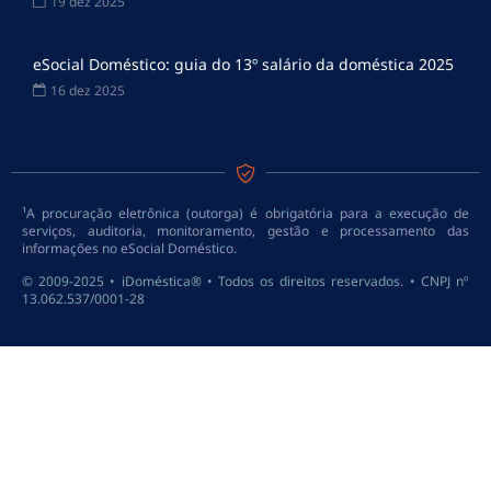
19 dez 2025
eSocial Doméstico: guia do 13º salário da doméstica 2025
16 dez 2025
¹A procuração eletrônica (outorga) é obrigatória para a execução de
serviços, auditoria, monitoramento, gestão e processamento das
informações no eSocial Doméstico.
© 2009-2025 • iDoméstica® • Todos os direitos reservados. • CNPJ nº
13.062.537/0001-28