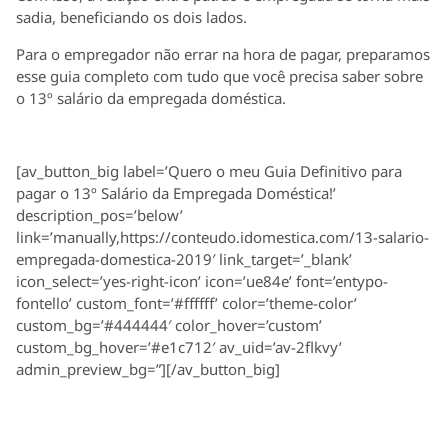
sadia, beneficiando os dois lados.
Para o empregador não errar na hora de pagar, preparamos
esse guia completo com tudo que você precisa saber sobre
o 13º salário da empregada doméstica.
[av_button_big label=’Quero o meu Guia Definitivo para
pagar o 13º Salário da Empregada Doméstica!’
description_pos=’below’
link=’manually,https://conteudo.idomestica.com/13-salario-
empregada-domestica-2019′ link_target=’_blank’
icon_select=’yes-right-icon’ icon=’ue84e’ font=’entypo-
fontello’ custom_font=’#ffffff’ color=’theme-color’
custom_bg=’#444444′ color_hover=’custom’
custom_bg_hover=’#e1c712′ av_uid=’av-2flkvy’
admin_preview_bg=”][/av_button_big]