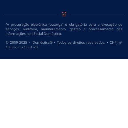
¹A procuração eletrônica (outorga) é obrigatória para a execução de
serviços, auditoria, monitoramento, gestão e processamento das
informações no eSocial Doméstico.
© 2009-2025 • iDoméstica® • Todos os direitos reservados. • CNPJ nº
13.062.537/0001-28