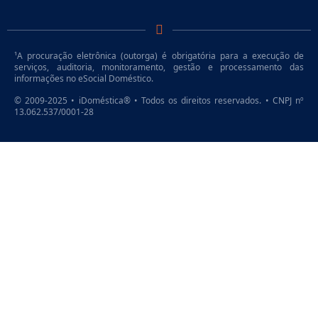
¹A procuração eletrônica (outorga) é obrigatória para a execução de
serviços, auditoria, monitoramento, gestão e processamento das
informações no eSocial Doméstico.
© 2009-2025 • iDoméstica® • Todos os direitos reservados. • CNPJ nº
13.062.537/0001-28