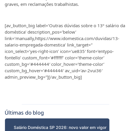
graves, em reclamações trabalhistas.
[av_button_big label=’Outras dúvidas sobre o 13º salário da
doméstica’ description_pos=’below’
link=’manually,https://www.idomestica.com/duvidas/13-
salario-empregada-domestica’ link_target=”
icon_select=’yes-right-icon’ icon=’ue835′ font=’entypo-
fontello’ custom_font=’#ffffff’ color=’theme-color’
custom_bg=’#444444′ color_hover=’theme-color’
custom_bg_hover=’#444444′ av_uid=’av-2vui36′
admin_preview_bg=”][/av_button_big]
Últimas do blog
Salário Doméstica SP 2026: novo valor em vigor