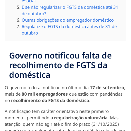
eSocial
E se não regularizar o FGTS da doméstica até 31
de outubro?
Outras obrigações do empregador doméstico
Regularize o FGTS da doméstica antes de 31 de
outubro
Governo notificou falta de
recolhimento de FGTS da
doméstica
O governo federal notificou no último dia
17 de setembro
,
mais de
80 mil empregadores
que estão com pendências
no
recolhimento do FGTS da doméstica
.
A notificação tem caráter orientativo neste primeiro
momento, permitindo a
regularização voluntária
. Mas
atenção: quem não agir até o fim do prazo (31/10/2025)
poderá ser formalmente autuado e ter o débito cobrado em