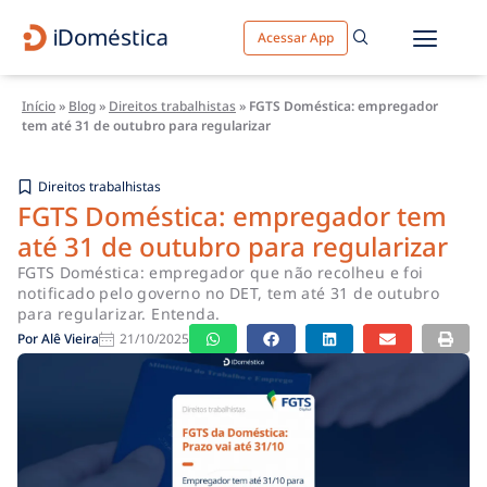
Acessar App
Início
»
Blog
»
Direitos trabalhistas
»
FGTS Doméstica: empregador
tem até 31 de outubro para regularizar
Direitos trabalhistas
FGTS Doméstica: empregador tem
até 31 de outubro para regularizar
FGTS Doméstica: empregador que não recolheu e foi
notificado pelo governo no DET, tem até 31 de outubro
para regularizar. Entenda.
Por
Alê Vieira
21/10/2025