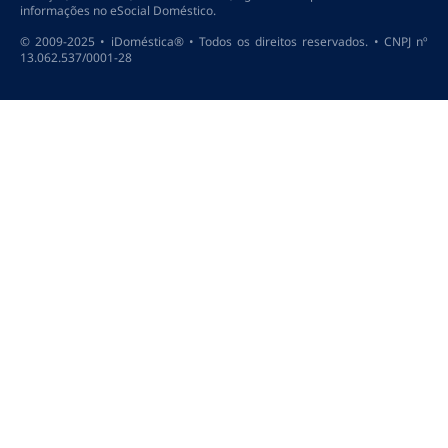
informações no eSocial Doméstico.
© 2009-2025 • iDoméstica® • Todos os direitos reservados. • CNPJ nº
13.062.537/0001-28