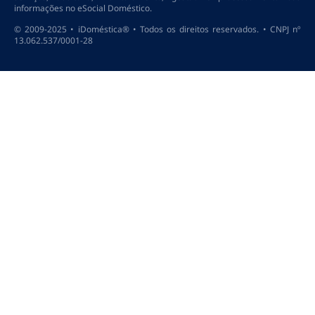
informações no eSocial Doméstico.
© 2009-2025 • iDoméstica® • Todos os direitos reservados. • CNPJ nº
13.062.537/0001-28