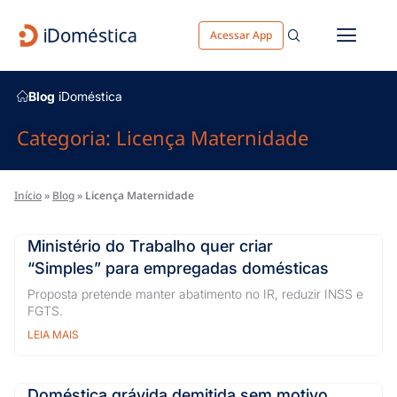
Acessar App
Blog
iDoméstica
Categoria: Licença Maternidade
Início
»
Blog
»
Licença Maternidade
Ministério do Trabalho quer criar
“Simples” para empregadas domésticas
Proposta pretende manter abatimento no IR, reduzir INSS e
FGTS.
LEIA MAIS
Doméstica grávida demitida sem motivo