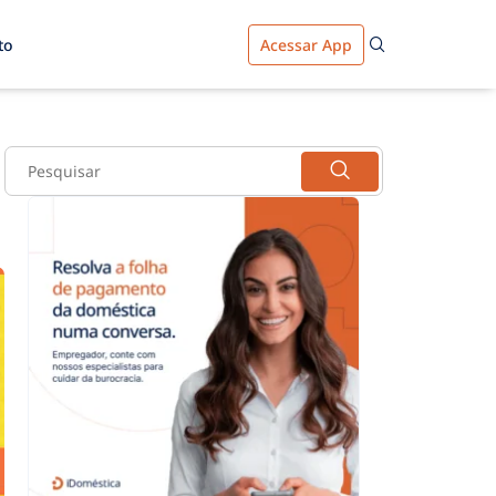
to
Acessar App