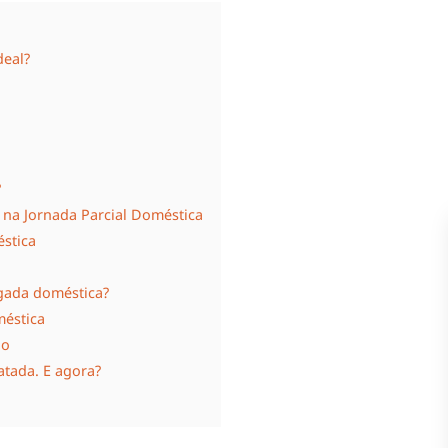
deal?
?
na Jornada Parcial Doméstica
stica
egada doméstica?
méstica
io
tada. E agora?