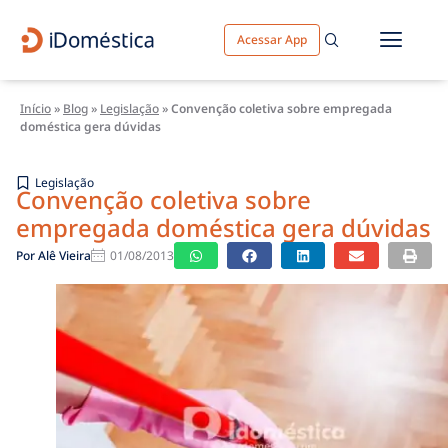
Acessar App
Início
»
Blog
»
Legislação
»
Convenção coletiva sobre empregada
doméstica gera dúvidas
Legislação
Convenção coletiva sobre
empregada doméstica gera dúvidas
Por
Alê Vieira
01/08/2013