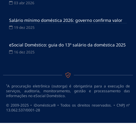
03 abr 2026
Salário mínimo doméstica 2026: governo confirma valor
19 dez 2025
eSocial Doméstico: guia do 13º salário da doméstica 2025
16 dez 2025
¹A procuração eletrônica (outorga) é obrigatória para a execução de
serviços, auditoria, monitoramento, gestão e processamento das
informações no eSocial Doméstico.
© 2009-2025 • iDoméstica® • Todos os direitos reservados. • CNPJ nº
13.062.537/0001-28