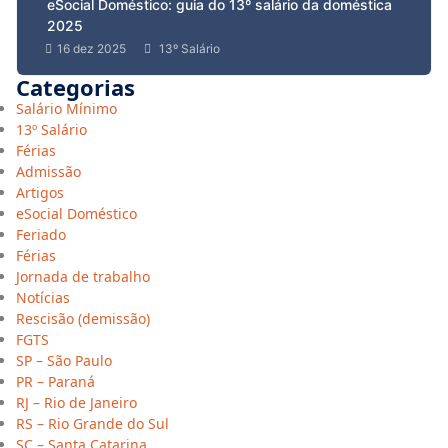
eSocial Doméstico: guia do 13º salário da doméstica
2025
16 dez 2025
13º Salário
Categorias
Salário Mínimo
13º Salário
Férias
Admissão
Artigos
eSocial Doméstico
Feriado
Férias
Jornada de trabalho
Notícias
Rescisão (demissão)
FGTS
SP – São Paulo
PR – Paraná
RJ – Rio de Janeiro
RS – Rio Grande do Sul
SC – Santa Catarina