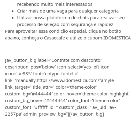
recebendo muito mais interessados
Criar mais de uma vaga para qualquer categoria
Utilizar nossa plataforma de chats para realizar seu
processo de seleção com segurança e rapidez
Para aproveitar essa condição especial, clique no botão
abaixo, conheça o Casaecafe e utilize o cupom IDOMESTICA
[av_button_big label=’Contrate com desconto!’
description_pos=’below’ icon_select=’yes-left-icon’
icon=’ue835′ font=’entypo-fontello’
link=’manually,https://www.idomestica.com/famyle’
link_target=” title_attr=” color=’theme-color’
custom_bg=’#444444′ color_hover=’theme-color-highlight’
custom_bg_hover=’#444444′ color_font=’theme-color’
custom_font=’#ffffff’ id=” custom_class=” av_uid=’av-
2257pa’ admin_preview_bg=”][/av_button_big]