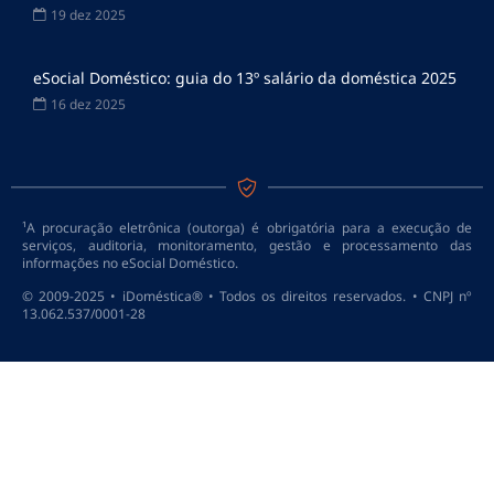
19 dez 2025
eSocial Doméstico: guia do 13º salário da doméstica 2025
16 dez 2025
¹A procuração eletrônica (outorga) é obrigatória para a execução de
serviços, auditoria, monitoramento, gestão e processamento das
informações no eSocial Doméstico.
© 2009-2025 • iDoméstica® • Todos os direitos reservados. • CNPJ nº
13.062.537/0001-28