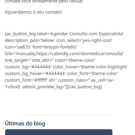
contate você diretamente pelo celular.
Aguardamos o seu contato!
[av_button_big label=’Agendar Consulta com Especialista’
description_pos=’below’ icon_select=’yes-right-icon’
icon=’ue835′ font=’entypo-fontello’
link=’manually,https://calendly.com/idomestica/consulta’
link_target=” title_attr=” color=’theme-color’
custom_bg=’#444444′ color_hover=’theme-color-highlight’
custom_bg_hover=’#444444′ color_font=’theme-color’
custom_font=’#ffffff’ id=” custom_class=” av_uid=’av-
1v9vx6′ admin_preview_bg=”][/av_button_big]
Últimas do blog