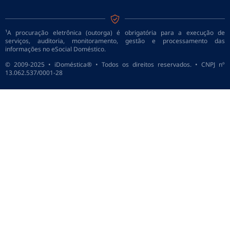
¹A procuração eletrônica (outorga) é obrigatória para a execução de
serviços, auditoria, monitoramento, gestão e processamento das
informações no eSocial Doméstico.
© 2009-2025 • iDoméstica® • Todos os direitos reservados. • CNPJ nº
13.062.537/0001-28