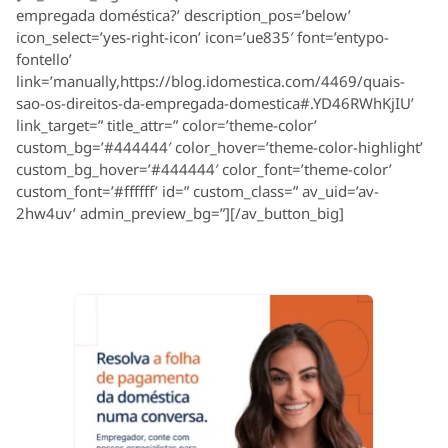
empregada doméstica?’ description_pos=’below’
icon_select=’yes-right-icon’ icon=’ue835′ font=’entypo-
fontello’
link=’manually,https://blog.idomestica.com/4469/quais-
sao-os-direitos-da-empregada-domestica#.YD46RWhKjIU’
link_target=” title_attr=” color=’theme-color’
custom_bg=’#444444′ color_hover=’theme-color-highlight’
custom_bg_hover=’#444444′ color_font=’theme-color’
custom_font=’#ffffff’ id=” custom_class=” av_uid=’av-
2hw4uv’ admin_preview_bg=”][/av_button_big]