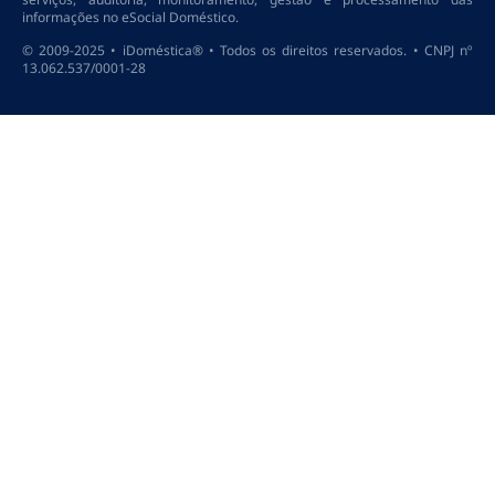
informações no eSocial Doméstico.
© 2009-2025 • iDoméstica® • Todos os direitos reservados. • CNPJ nº
13.062.537/0001-28