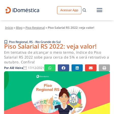
Acessar App
Início
»
Blog
»
Piso Regional
»
Piso Salarial RS 2022: veja valor!
Piso Regional
,
RS - Rio Grande do Sul
Piso Salarial RS 2022: veja valor!
Em tentativa de alcançar o meio termo, índice do Piso
Salarial RS 2022 sobe para cerca de 5% e será retroativo a
outubro. Confira!
Por
Alê Vieira
17/12/2021