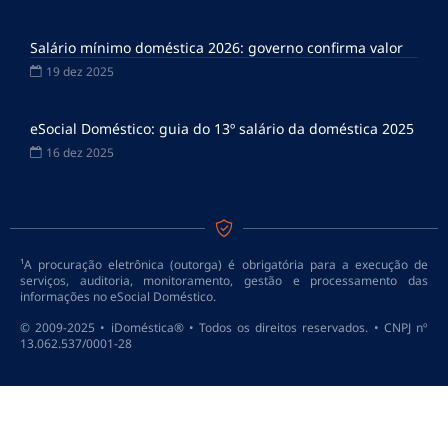
Salário mínimo doméstica 2026: governo confirma valor
19 dez 2025
eSocial Doméstico: guia do 13º salário da doméstica 2025
16 dez 2025
¹A procuração eletrônica (outorga) é obrigatória para a execução de
serviços, auditoria, monitoramento, gestão e processamento das
informações no eSocial Doméstico.
© 2009-2025 • iDoméstica® • Todos os direitos reservados. • CNPJ nº
13.062.537/0001-28