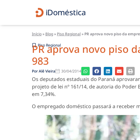
Início
»
Blog
»
Piso Regional
»
PR aprova novo piso da empre
PR aprova novo piso 
Piso Regional
983
Por
Alê Vieira
30/04/2014
Os deputados estaduais do Paraná aprovaram
projeto de lei nº 161/14, de autoria do Poder
em 7,34%.
O empregado doméstico passará a receber men