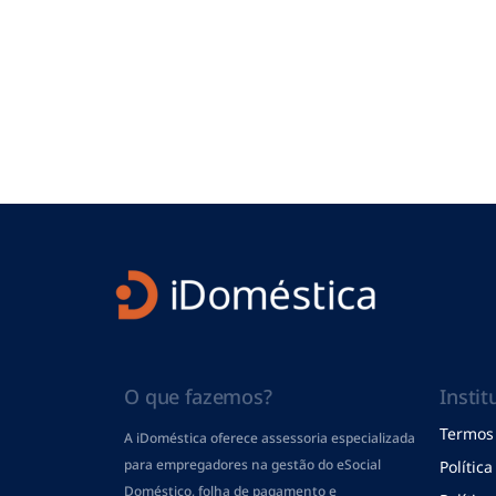
O que fazemos?
Instit
Termos 
A iDoméstica oferece assessoria especializada
para empregadores na gestão do eSocial
Polític
Doméstico, folha de pagamento
e