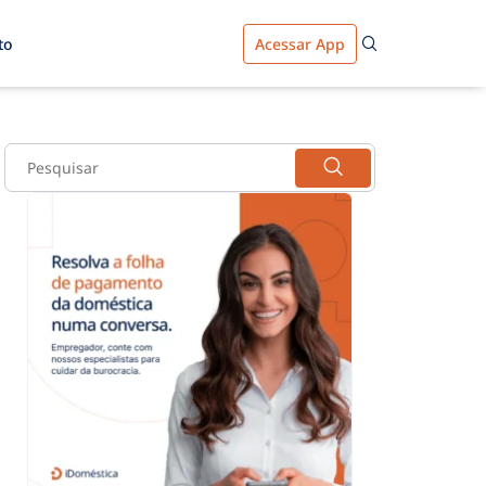
to
Acessar App