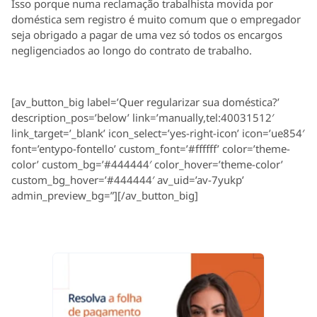
Isso porque numa reclamação trabalhista movida por
doméstica sem registro é muito comum que o empregador
seja obrigado a pagar de uma vez só todos os encargos
negligenciados ao longo do contrato de trabalho.
[av_button_big label=’Quer regularizar sua doméstica?’
description_pos=’below’ link=’manually,tel:40031512′
link_target=’_blank’ icon_select=’yes-right-icon’ icon=’ue854′
font=’entypo-fontello’ custom_font=’#ffffff’ color=’theme-
color’ custom_bg=’#444444′ color_hover=’theme-color’
custom_bg_hover=’#444444′ av_uid=’av-7yukp’
admin_preview_bg=”][/av_button_big]