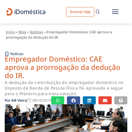
Acessar App
Início
»
Blog
»
Notícias
»
Empregador Doméstico: CAE aprova a
prorrogação da dedução do IR.
Notícias
Empregador Doméstico: CAE
aprova a prorrogação da dedução
do IR.
A dedução da contribuição do empregador doméstico no
Imposto de Renda de Pessoa Física foi aprovada e segue
para o Plenário para nova votação.
Por
Alê Vieira
08/10/2019