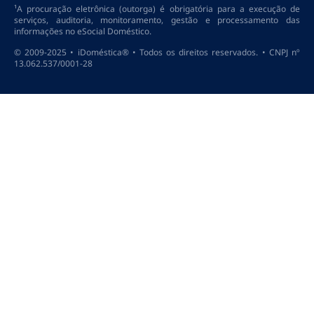
¹A procuração eletrônica (outorga) é obrigatória para a execução de
serviços, auditoria, monitoramento, gestão e processamento das
informações no eSocial Doméstico.
© 2009-2025 • iDoméstica® • Todos os direitos reservados. • CNPJ nº
13.062.537/0001-28