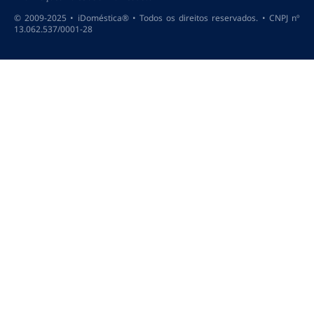
© 2009-2025 • iDoméstica® • Todos os direitos reservados. • CNPJ nº
13.062.537/0001-28