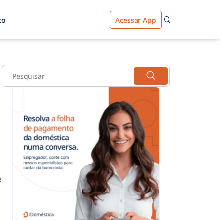
to
Acessar App
e