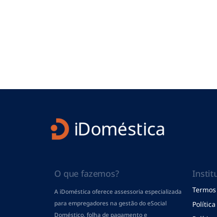
O que fazemos?
Instit
Termos 
A iDoméstica oferece assessoria especializada
para empregadores na gestão do eSocial
Polític
Doméstico, folha de pagamento
e