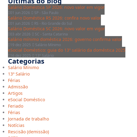
Últimas do blog
Salário Doméstica SP 2026: novo valor em vigor
01 jun 2026
SP - São Paulo
Salário Doméstica RS 2026: confira novo valor
01 jun 2026
RS - Rio Grande do Sul
Salário Doméstica SC 2026: novo valor em vigor
03 abr 2026
SC - Santa Catarina
Salário mínimo doméstica 2026: governo confirma valor
19 dez 2025
Salário Mínimo
eSocial Doméstico: guia do 13º salário da doméstica 2025
16 dez 2025
13º Salário
Categorias
Salário Mínimo
13º Salário
Férias
Admissão
Artigos
eSocial Doméstico
Feriado
Férias
Jornada de trabalho
Notícias
Rescisão (demissão)