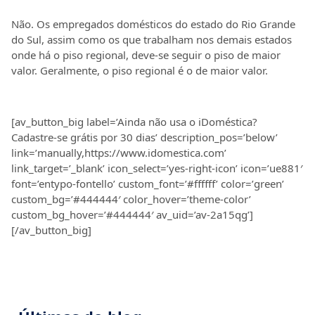
Não. Os empregados domésticos do estado do Rio Grande
do Sul, assim como os que trabalham nos demais estados
onde há o piso regional, deve-se seguir o piso de maior
valor. Geralmente, o piso regional é o de maior valor.
[av_button_big label=’Ainda não usa o iDoméstica?
Cadastre-se grátis por 30 dias’ description_pos=’below’
link=’manually,https://www.idomestica.com’
link_target=’_blank’ icon_select=’yes-right-icon’ icon=’ue881′
font=’entypo-fontello’ custom_font=’#ffffff’ color=’green’
custom_bg=’#444444′ color_hover=’theme-color’
custom_bg_hover=’#444444′ av_uid=’av-2a15qg’]
[/av_button_big]