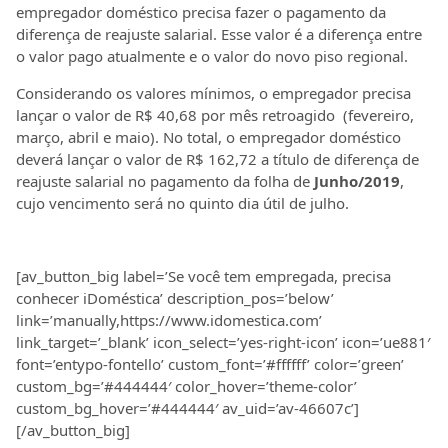
empregador doméstico precisa fazer o pagamento da
diferença de reajuste salarial. Esse valor é a diferença entre
o valor pago atualmente e o valor do novo piso regional.
Considerando os valores mínimos, o empregador precisa
lançar o valor de R$ 40,68 por mês retroagido (fevereiro,
março, abril e maio). No total, o empregador doméstico
deverá lançar o valor de R$ 162,72 a título de diferença de
reajuste salarial no pagamento da folha de
Junho/2019
,
cujo vencimento será no quinto dia útil de julho.
[av_button_big label=’Se você tem empregada, precisa
conhecer iDoméstica’ description_pos=’below’
link=’manually,https://www.idomestica.com’
link_target=’_blank’ icon_select=’yes-right-icon’ icon=’ue881′
font=’entypo-fontello’ custom_font=’#ffffff’ color=’green’
custom_bg=’#444444′ color_hover=’theme-color’
custom_bg_hover=’#444444′ av_uid=’av-46607c’]
[/av_button_big]