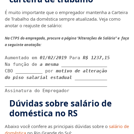
É muito importante que o empregador mantenha a Carteira
de Trabalho da doméstica sempre atualizada. Veja como
anotar o reajuste de salário:
Na CTPS do empregado, procure a página “Alterações de Salário” e faça
a seguinte anotação:
Aumentado em 
01/02/2019
 Para 
R$ 1237,15
Na função de 
a mesma
 _________________

CBO __________ por 
motivo de alteração

do piso salarial estadual
 ____________

______________________________________

Assinatura do Empregador
Dúvidas sobre salário de
doméstica no RS
Abaixo você confere as principais dúvidas sobre o
salário de
doméstica
no Rio Grande do Sul: