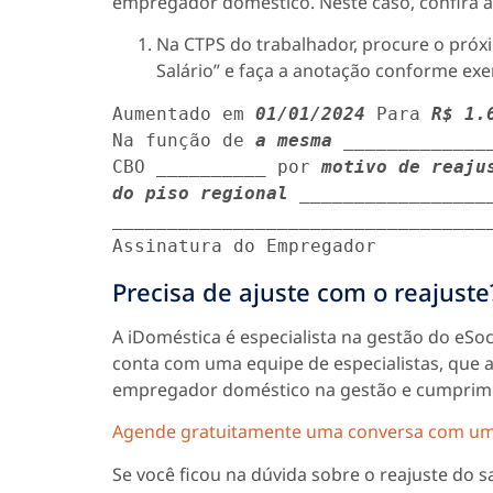
empregador doméstico. Neste caso, confira a
Na CTPS do trabalhador, procure o próx
Salário” e faça a anotação conforme ex
Aumentado em 
01/01/2024
 Para 
R$ 1.
Na função de 
a mesma
 ______________
CBO __________ por 
motivo de reaju
do piso regional 
__________________
___________________________________
Assinatura do Empregador
Precisa de ajuste com o reajuste
A iDoméstica é especialista na gestão do eSoc
conta com uma equipe de especialistas, que an
empregador doméstico na gestão e cumprimen
Agende gratuitamente uma conversa com um 
Se você ficou na dúvida sobre o reajuste do s