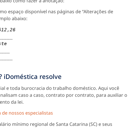
baixo como fazer a anotação:
imo espaço disponível nas páginas de “Alterações de
emplo abaixo:
612,26
____

ste
___

____

? iDoméstica resolve
ial e toda burocracia do trabalho doméstico. Aqui você
alisam caso a caso, contrato por contrato, para auxiliar o
to da lei.
de nossos especialistas
alário mínimo regional de Santa Catarina (SC) e seus