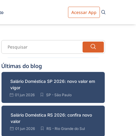
to
Acessar App
Últimas do blog
Salário Doméstica SP 2026: novo valor em
vigor
01 jun 2026
SP - São Paulo
Salário Doméstica RS 2026: confira novo
valor
01 jun 2026
RS - Rio Grande do Sul