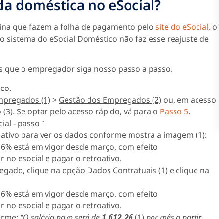
da doméstica no eSocial?
ina que fazem a folha de pagamento pelo
site do eSocial
, o
 o sistema do eSocial Doméstico não faz esse reajuste de
os que o empregador siga nosso passo a passo.
co.
mpregados (1)
>
Gestão dos Empregados (2)
ou, em acesso
 (3)
. Se optar pelo acesso rápido, vá para o
Passo 5
.
tivo para ver os dados conforme mostra a imagem (1):
regado, clique na opção
Dados Contratuais (1)
e clique na
forme:
“O salário novo será de
1.612,26
(1)
por mês a partir