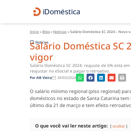
Início
»
Blog
»
Notícias
»
Salário Doméstica SC 2024 – Novo v
Salário Doméstica SC 
Notícias
vigor
Salário Doméstica SC 2024: reajuste de 6% está em 
reajustar no eSocial e pagar o retroativo.
Por
Alê Vieira
30/03/2024
O salário mínimo regional (piso regional) p
domésticos no estado de Santa Catarina tem n
último dia 21 de março e tem efeito retroativ
O que você vai ler neste artigo:
ocultar