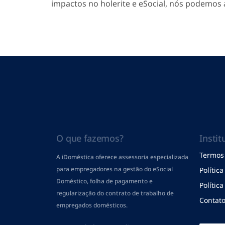
impactos no holerite e eSocial, nós podemos 
O que fazemos?
Instit
Termos 
A iDoméstica oferece assessoria especializada
para empregadores na gestão do eSocial
Polític
Doméstico, folha de pagamento
e
Polític
regularização do contrato de trabalho de
Contat
empregados domésticos.