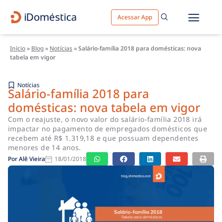
Acessar App
Início
»
Blog
»
Notícias
»
Salário-família 2018 para domésticas: nova
tabela em vigor
Notícias
Salário-família 2018 para
domésticas: nova tabela em vigor
Com o reajuste, o novo valor do salário-família 2018 irá
impactar no pagamento de empregados domésticos que
recebem até R$ 1.319,18 e que possuam dependentes
menores de 14 anos.
Por
Alê Vieira
18/01/2018