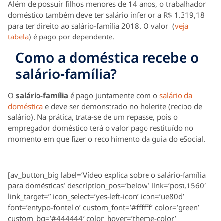
Além de possuir filhos menores de 14 anos, o trabalhador
doméstico também deve ter salário inferior a R$ 1.319,18
para ter direito ao salário-família 2018. O valor (
veja
tabela
) é pago por dependente.
Como a doméstica recebe o
salário-família?
O
salário-família
é pago juntamente com o
salário da
doméstica
e deve ser demonstrado no holerite (recibo de
salário). Na prática, trata-se de um repasse, pois o
empregador doméstico terá o valor pago restituído no
momento em que fizer o recolhimento da guia do eSocial.
[av_button_big label=’Vídeo explica sobre o salário-família
para domésticas’ description_pos=’below’ link=’post,1560′
link_target=” icon_select=’yes-left-icon’ icon=’ue80d’
font=’entypo-fontello’ custom_font=’#ffffff’ color=’green’
custom_bg=’#444444′ color_hover=’theme-color’