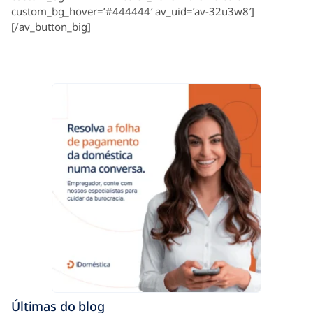
custom_bg_hover=’#444444′ av_uid=’av-32u3w8′]
[/av_button_big]
Últimas do blog