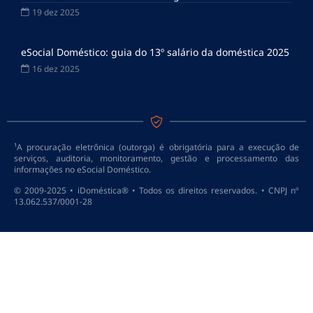
19 dez 2025
eSocial Doméstico: guia do 13º salário da doméstica 2025
16 dez 2025
¹A procuração eletrônica (outorga) é obrigatória para a execução de
serviços, auditoria, monitoramento, gestão e processamento das
informações no eSocial Doméstico.
© 2009-2025 • iDoméstica® • Todos os direitos reservados. • CNPJ nº
13.062.537/0001-28