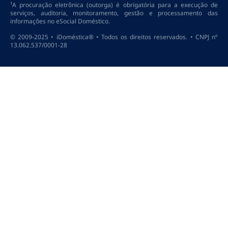
¹A procuração eletrônica (outorga) é obrigatória para a execução de
serviços, auditoria, monitoramento, gestão e processamento das
informações no eSocial Doméstico.
© 2009-2025 • iDoméstica® • Todos os direitos reservados. • CNPJ nº
13.062.537/0001-28