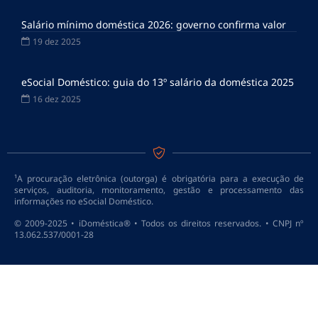
Salário mínimo doméstica 2026: governo confirma valor
19 dez 2025
eSocial Doméstico: guia do 13º salário da doméstica 2025
16 dez 2025
¹A procuração eletrônica (outorga) é obrigatória para a execução de
serviços, auditoria, monitoramento, gestão e processamento das
informações no eSocial Doméstico.
© 2009-2025 • iDoméstica® • Todos os direitos reservados. • CNPJ nº
13.062.537/0001-28