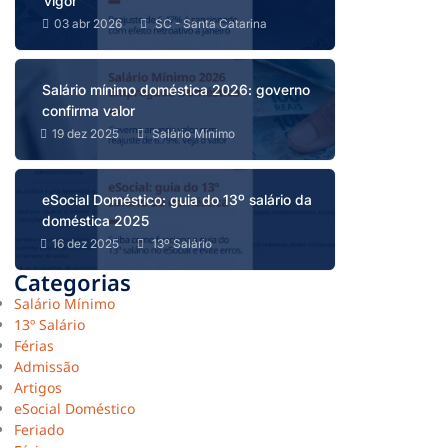
vigor
03 abr 2026
SC - Santa Catarina
Salário mínimo doméstica 2026: governo
confirma valor
19 dez 2025
Salário Mínimo
eSocial Doméstico: guia do 13º salário da
doméstica 2025
16 dez 2025
13º Salário
Categorias
Salário Mínimo
13º Salário
Férias
Admissão
Artigos
eSocial Doméstico
Feriado