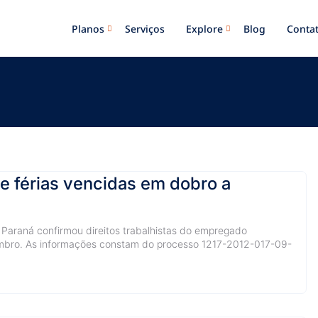
Planos
Serviços
Explore
Blog
Conta
 e férias vencidas em dobro a
 Paraná confirmou direitos trabalhistas do empregado
embro. As informações constam do processo 1217-2012-017-09-