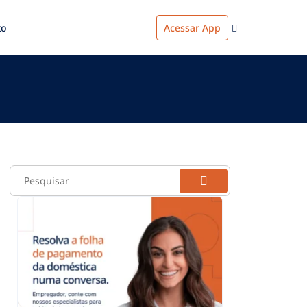
to
Acessar App