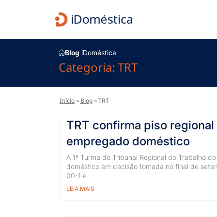
Blog
iDoméstica
Categoria: TRT
Início
»
Blog
»
TRT
TRT confirma piso regional
empregado doméstico
A 1ª Turma do Tribunal Regional do Trabalho do
doméstico em decisão tomada no final de set
00-1 e
LEIA MAIS