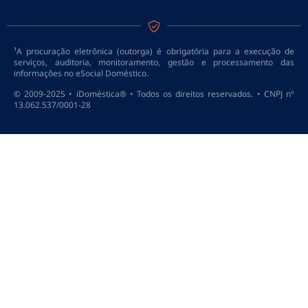
¹A procuração eletrônica (outorga) é obrigatória para a execução de
serviços, auditoria, monitoramento, gestão e processamento das
informações no eSocial Doméstico.
© 2009-2025 • iDoméstica® • Todos os direitos reservados. • CNPJ nº
13.062.537/0001-28