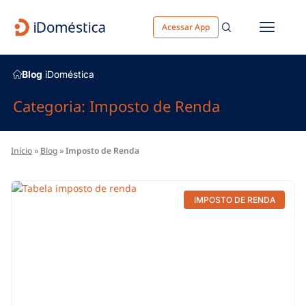
Acessar App
Blog
iDoméstica
Categoria: Imposto de Renda
Início
»
Blog
»
Imposto de Renda
IMPOSTO DE RENDA