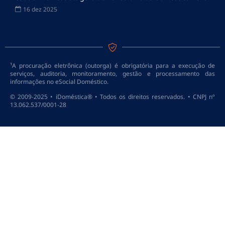
16 dez 2025
¹A procuração eletrônica (outorga) é obrigatória para a execução de
serviços, auditoria, monitoramento, gestão e processamento das
informações no eSocial Doméstico.
© 2009-2025 • iDoméstica® • Todos os direitos reservados. • CNPJ nº
13.062.537/0001-28